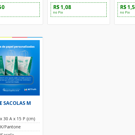
50
R$ 1,08
R$ 1,
no Pix
no Pix
E SACOLAS M
 x 30 A x 15 P (cm)
K/Pantone
/Sacola