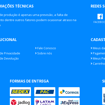
MAÇÕES TÉCNICAS
REDES S
de produção é apenas uma previsão, a falta de
o dentre outros fatores podem ocasionar atraso na
FACEBO
o
TUCIONAL
CADAS
Fale Conosco
Meus da
 de Privacidade
Sobre nós
Pagamen
 de Devolução
Meus Pe
Carrinho
FORMAS DE ENTREGA
S