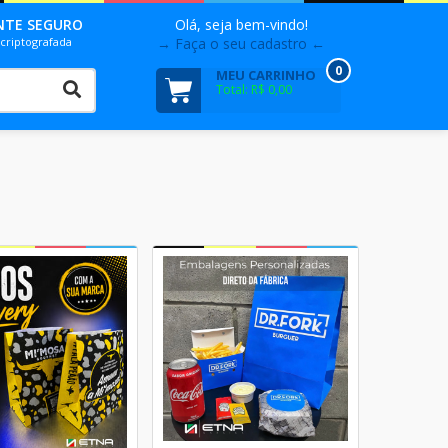
NTE SEGURO
Olá, seja bem-vindo!
criptografada
→ Faça o seu cadastro ←
0
MEU CARRINHO
Total: R$ 0,00