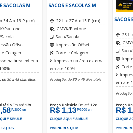
E SACOLAS M
SACOS E SACOLAS M
SACOS 
 x 34 A x 13 P (cm)
22 L x 27 A x 13 P (cm)
K/Pantone
CMYK/Pantone
23 L 
/Sacola
Saco/Sacola
CMYK
essão Offset
Impressão Offset
Saco/
e e Colagem
Corte e Colagem
Impre
sso na área externa
Impresso na área externa
Corte
 100%
em até 100%
Impres
 de 30 a 45 dias úteis
Produção: de 30 a 45 dias úteis
em até 
Produção: 
nitário
Em até
12x
Preço Unitário
Em até
12x
Preço Un
,58
R$ 1,13
R$ 1
P/3000 un
P/3000 un
AQUI
E
SIMULE
CLIQUE AQUI
E
SIMULE
CLIQUE A
ES QTDS
P/MENORES QTDS
P/MENORE