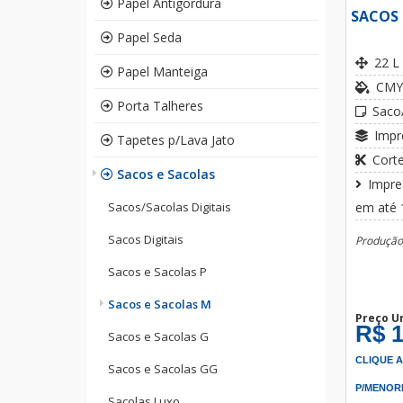
Papel Antigordura
SACOS 
Papel Seda
22 L
Papel Manteiga
CMY
Porta Talheres
Saco
Impr
Tapetes p/Lava Jato
Cort
Sacos e Sacolas
Impre
Sacos/Sacolas Digitais
em até
Sacos Digitais
Produção:
Sacos e Sacolas P
Sacos e Sacolas M
Preço U
R$ 1
Sacos e Sacolas G
CLIQUE 
Sacos e Sacolas GG
P/MENOR
Sacolas Luxo