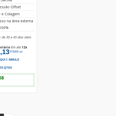
essão Offset
e e Colagem
sso na área externa
 100%
 de 30 a 45 dias úteis
nitário
Em até
12x
,13
P/3000 un
AQUI
E
SIMULE
ES QTDS
08