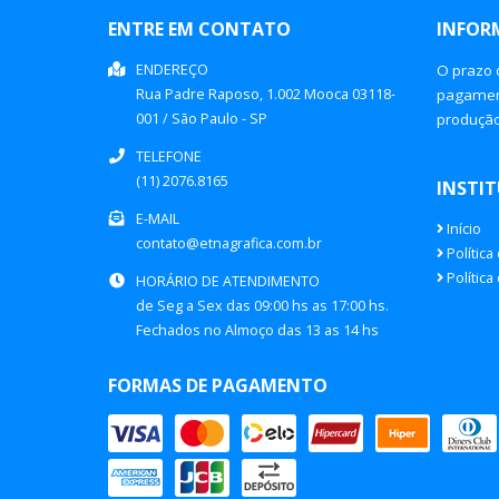
ENTRE EM CONTATO
INFOR
ENDEREÇO
O prazo 
Rua Padre Raposo, 1.002
Mooca
03118-
pagament
001
/
São Paulo
- SP
produçã
TELEFONE
(11) 2076.8165
INSTI
E-MAIL
Início
contato@etnagrafica.com.br
Política
Política
HORÁRIO DE ATENDIMENTO
de Seg a Sex das 09:00 hs as 17:00 hs.
Fechados no Almoço das 13 as 14 hs
FORMAS DE PAGAMENTO