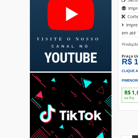
Impr
Cort
Impre
em até
Produção:
Preço U
R$ 1
CLIQUE 
P/MENOR
R$ 1,
no Pix