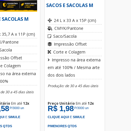
SACOS E SACOLAS M
E SACOLAS M
24 L x 33 A x 15P (cm)
CMYK/Pantone
x 35,7 A x 11P (cm)
Saco/Sacola
/Pantone
Impressão Offset
Sacola
Corte e Colagem
ssão Offset
Impresso na área externa
 e Colagem
em até 100% / Mesma arte
so na área externa
dos dois lados
100%
Produção: de 30 a 45 dias úteis
de 30 a 45 dias úteis
itário
Em até
12x
Preço Unitário
Em até
12x
,58
R$ 1,98
P/3000 un
P/3000 un
QUI
E
SIMULE
CLIQUE AQUI
E
SIMULE
S QTDS
P/MENORES QTDS