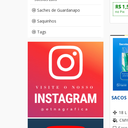
R$ 1,
Saches de Guardanapo
no Pix
Saquinhos
Tags
SACOS 
18 L
CMY
Saco