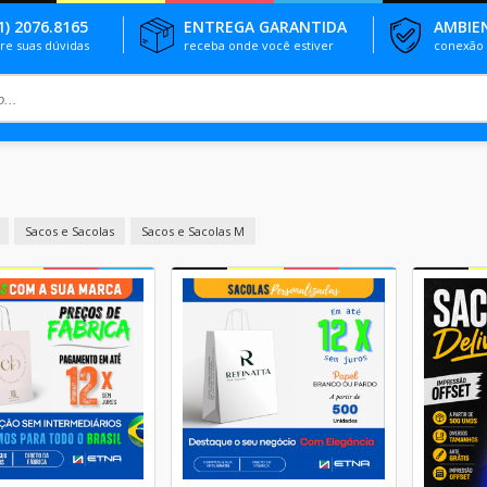
1) 2076.8165
ENTREGA GARANTIDA
AMBIE
tire suas dúvidas
receba onde você estiver
conexão 
Sacos e Sacolas
Sacos e Sacolas M